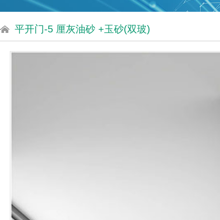
平开门-5 厘灰油砂 +玉砂(双玻)