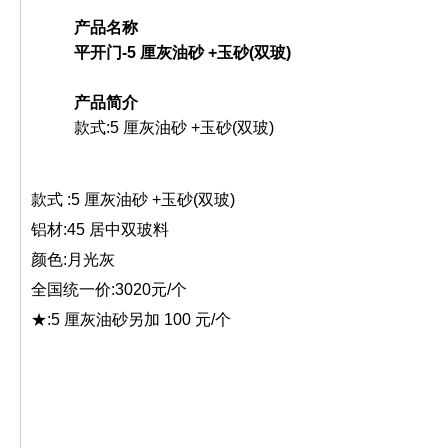
产品名称
平开门-5 厘灰油砂 +玉砂(双玻)
产品简介
款式:5 厘灰油砂 +玉砂(双玻)
款式 :5 厘灰油砂 +玉砂(双玻)
铝材:45 居中双玻料
颜色:月光灰
全国统一价:3020元/个
★:5 厘灰油砂另加 100 元/个