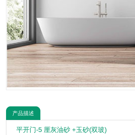
产品描述
平开门-5 厘灰油砂 +玉砂(双玻)