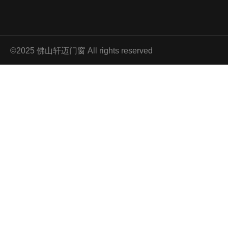
©2025 佛山轩迈门窗 All rights reserved