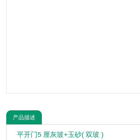
产品描述
平开门5 厘灰玻+玉砂( 双玻 )